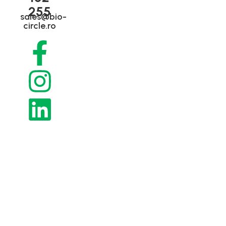
servicii
255
condiții
Despre noi
sales@bio-
circle.ro
Service,
Politica de
Concept
mentenanță,
confidențialitate
revizii
Contact
Politica de
Piese,
cookies
componente,
Retur și
consumabile
anulare a
Servicii de
comenzii
curățare -
Livrare și
OnSite
recepția
Servicii de
comenzilor
curățare -
Modalități
OffSite
de plată
DEMO
gratuit și
teste
interne
Optimizare