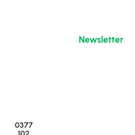
Abonează-te la
Newsletter
BIO-
Suport
Linkuri
0377
CIRCLE
tehnic
Utile
102
ROMÂNIA
-
Termeni și