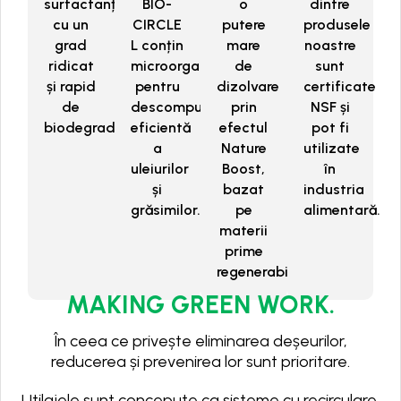
surfactanți
BIO-
o
dintre
cu un
CIRCLE
putere
produsele
grad
L conțin
mare
noastre
ridicat
microorganisme
de
sunt
și rapid
pentru
dizolvare
certificate
de
descompunerea
prin
NSF și
biodegradabilitate.
eficientă
efectul
pot fi
a
Nature
utilizate
uleiurilor
Boost,
în
și
bazat
industria
grăsimilor.
pe
alimentară.
materii
prime
regenerabile.
MAKING GREEN WORK.
În ceea ce privește eliminarea deșeurilor,
reducerea și prevenirea lor sunt prioritare.
Utilajele sunt concepute ca sisteme cu recirculare,