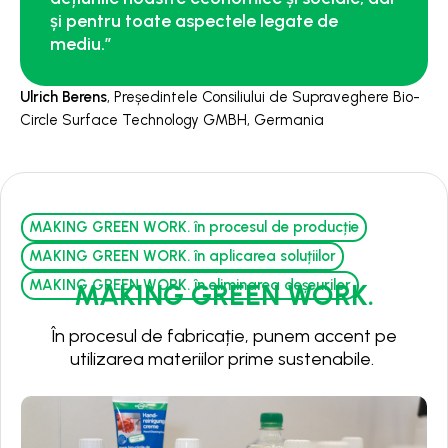
și pentru toate aspectele legate de
mediu.”
Ulrich Berens
, Președintele Consiliului de Supraveghere Bio-
Circle Surface Technology GMBH, Germania
MAKING GREEN WORK. în procesul de producție
MAKING GREEN WORK. în aplicarea soluțiilor
MAKING GREEN WORK. în eliminarea deșeurilor
MAKING GREEN WORK.
În procesul de fabricație, punem accent pe
utilizarea materiilor prime sustenabile.