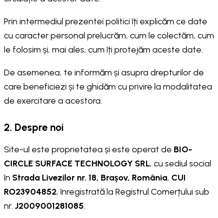
Prin intermediul prezentei politici îți explicăm ce date
cu caracter personal prelucrăm, cum le colectăm, cum
le folosim și, mai ales, cum îți protejăm aceste date.
De asemenea, te informăm și asupra drepturilor de
care beneficiezi și te ghidăm cu privire la modalitatea
de exercitare a acestora.
2. Despre noi
Site-ul este proprietatea și este operat de
BIO-
CIRCLE SURFACE TECHNOLOGY SRL
, cu sediul social
în
Strada Livezilor nr. 18, Brașov, România
,
CUI
RO23904852
, înregistrată la Registrul Comerțului sub
nr.
J2009001281085
.