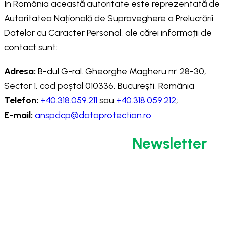
În România această autoritate este reprezentată de
Autoritatea Națională de Supraveghere a Prelucrării
Datelor cu Caracter Personal, ale cărei informații de
contact sunt:
Adresa:
B-dul G-ral. Gheorghe Magheru nr. 28-30,
Sector 1, cod poștal 010336, București, România
Telefon:
+40.318.059.211
sau
+40.318.059.212
;
E-mail:
anspdcp@dataprotection.ro
Abonează-te la
Newsletter