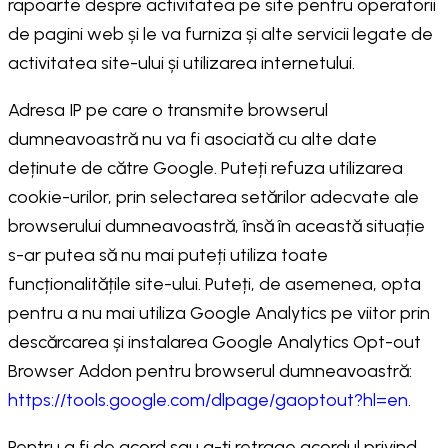
rapoarte despre activitatea pe site pentru operatorii
de pagini web și le va furniza și alte servicii legate de
activitatea site-ului și utilizarea internetului.
Adresa IP pe care o transmite browserul
dumneavoastră nu va fi asociată cu alte date
deținute de către Google. Puteți refuza utilizarea
cookie-urilor, prin selectarea setărilor adecvate ale
browserului dumneavoastră, însă în această situație
s-ar putea să nu mai puteți utiliza toate
funcționalitățile site-ului. Puteți, de asemenea, opta
pentru a nu mai utiliza Google Analytics pe viitor prin
descărcarea și instalarea Google Analytics Opt-out
Browser Addon pentru browserul dumneavoastră:
https://tools.google.com/dlpage/gaoptout?hl=en
.
Pentru a fi de acord sau a-ți retrage acordul privind