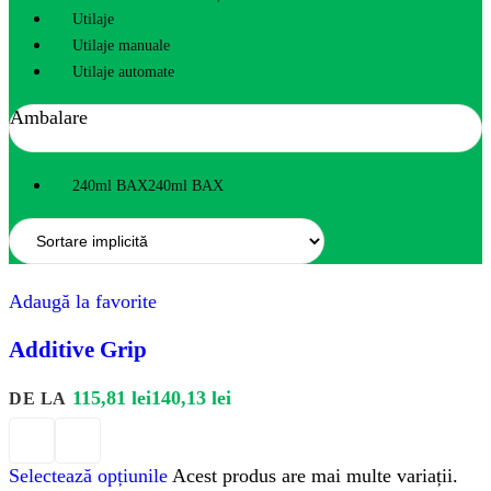
Utilaje
Utilaje manuale
Utilaje automate
Ambalare
240ml BAX
240ml BAX
Adaugă la favorite
Additive Grip
115,81
lei
140,13
lei
DE LA
Selectează opțiunile
Acest produs are mai multe variații.