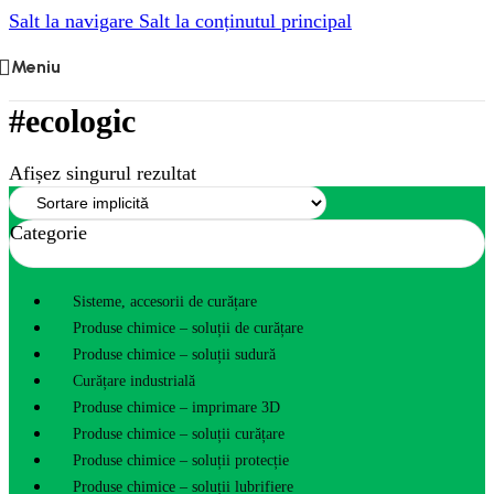
Salt la navigare
Salt la conținutul principal
Meniu
#ecologic
Afișez singurul rezultat
Categorie
Sisteme, accesorii de curățare
Produse chimice – soluții de curățare
Produse chimice – soluții sudură
Curățare industrială
Produse chimice – imprimare 3D
Produse chimice – soluții curățare
Produse chimice – soluții protecție
Produse chimice – soluții lubrifiere