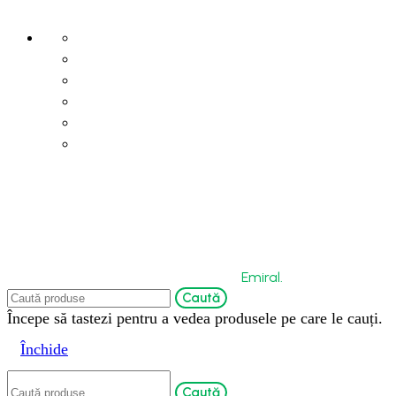
Termeni și condiții
Politica de confidențialitate
Politica de cookies
Retur și anulare a comenzii
Livrare și recepția comenzilor
Modalități de plată
Copyright © 2026 by Bio-Circle Surface Technology
GmbH. Powered by
Emiral.
Caută
Începe să tastezi pentru a vedea produsele pe care le cauți.
Închide
Caută