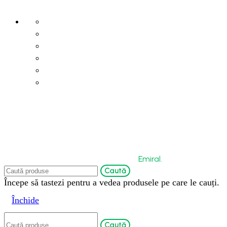
Termeni și condiții
Politica de confidențialitate
Politica de cookies
Retur și anulare a comenzii
Livrare și recepția comenzilor
Modalități de plată
Copyright © 2026 by Bio-Circle Surface Technology
GmbH. Powered by
Emiral.
Caută
Începe să tastezi pentru a vedea produsele pe care le cauți.
Închide
Caută