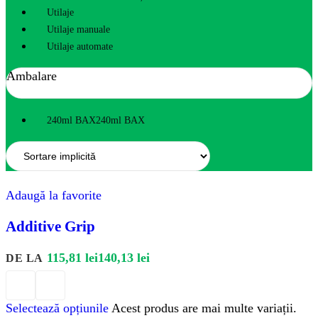
Utilaje
Utilaje manuale
Utilaje automate
Ambalare
240ml BAX
240ml BAX
Adaugă la favorite
Additive Grip
115,81
lei
140,13
lei
DE LA
Selectează opțiunile
Acest produs are mai multe variații.