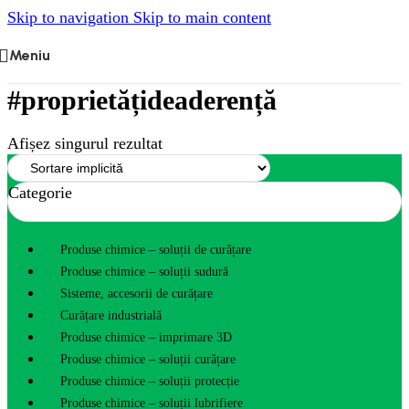
Skip to navigation
Skip to main content
Meniu
#proprietățideaderență
Afișez singurul rezultat
Categorie
Produse chimice – soluții de curățare
Produse chimice – soluții sudură
Sisteme, accesorii de curățare
Curățare industrială
Produse chimice – imprimare 3D
Produse chimice – soluții curățare
Produse chimice – soluții protecție
Produse chimice – soluții lubrifiere