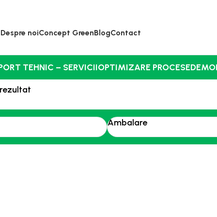
Despre noi
Concept Green
Blog
Contact
PORT TEHNIC – SERVICII
OPTIMIZARE PROCESE
DEMO
 rezultat
Ambalare