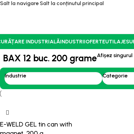
Salt la navigare
Salt la conținutul principal
CURĂȚARE INDUSTRIALĂ
INDUSTRII
OFERTE
UTILAJE
SU
Afișez singurul
BAX 12 buc. 200 grame
Industrie
Categorie
E-WELD GEL tin can with
magnet, 200 g