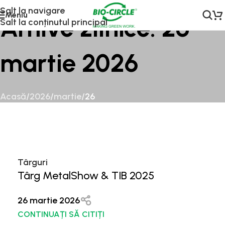
Salt la navigare
Meniu
Arhive zilnice: 26
Salt la conținutul principal
martie 2026
Acasă
/
2026
/
martie
/
26
Târguri
Târg MetalShow & TIB 2025
26 martie 2026
CONTINUAȚI SĂ CITIȚI