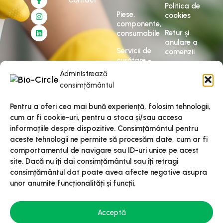
Contact
Politica de
Piese,
cookies
componente,
Retur și
consumabile
anulare a
Servicii de
comenzii
curățare -
Livrare și
OnSite
Administrează
recepția
consimțământul
Servicii de
comenzilor
curățare -
Modalități
OffSite
Pentru a oferi cea mai bună experiență, folosim tehnologii,
de plată
cum ar fi cookie-uri, pentru a stoca și/sau accesa
DEMO
informațiile despre dispozitive. Consimțământul pentru
gratuit și
aceste tehnologii ne permite să procesăm date, cum ar fi
teste
comportamentul de navigare sau ID-uri unice pe acest
interne
site. Dacă nu îți dai consimțământul sau îți retragi
Optimizare
consimțământul dat poate avea afecte negative asupra
procese
unor anumite funcționalități și funcții.
Acceptă