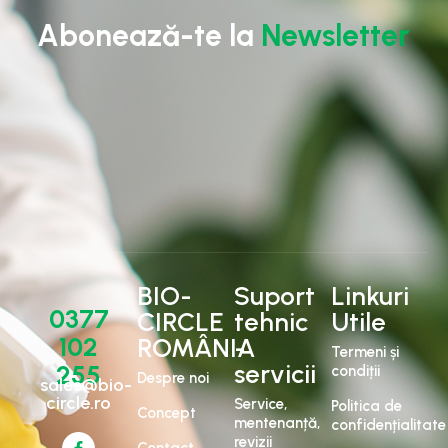
Abonează-te la
Newsletter
BIO-
Suport
Linkuri
0377
CIRCLE
tehnic
Utile
102
ROMÂNIA
-
Termeni și
servicii
255
condiții
Despre noi
sales@bio-
circle.ro
Service,
Politica de
Concept
mentenanță,
confidențialitate
revizii