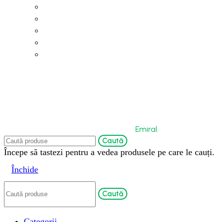
Politica de confidențialitate
Politica de cookies
Retur și anulare a comenzii
Livrare și recepția comenzilor
Modalități de plată
Copyright © 2026 by Bio-Circle Surface Technology
GmbH. Powered by
Emiral.
Caută
Începe să tastezi pentru a vedea produsele pe care le cauți.
Închide
Caută
Categorii