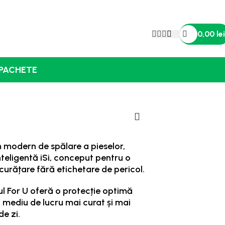
0,00
lei
PACHETE
 modern de spălare a pieselor,
nteligentă iSi, conceput pentru o
curățare fără etichetare de pericol.
l For U oferă o protecție optimă
n mediu de lucru mai curat și mai
de zi.