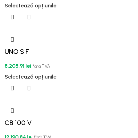
Selectează opțiunile
UNO S F
8.208,91
lei
fără TVA
Selectează opțiunile
CB 100 V
12.190,84
lei
fără TVA