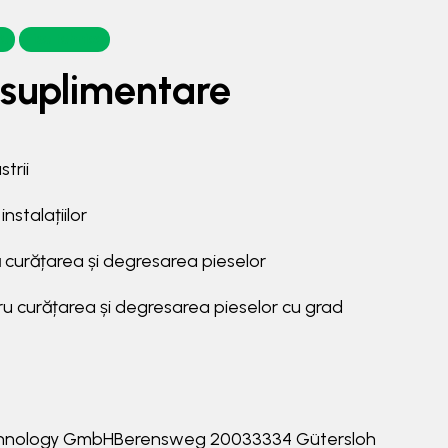
re
Fise tehnice
 suplimentare
strii
instalațiilor
curățarea și degresarea pieselor
u curățarea și degresarea pieselor cu grad
echnology GmbHBerensweg 20033334 Gütersloh