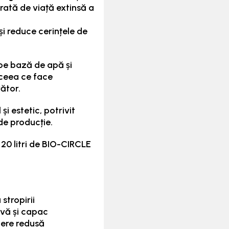
ată de viață extinsă a
și reduce cerințele de
 pe bază de apă și
 ceea ce face
ător.
i estetic, potrivit
de producție.
20 litri de BIO-CIRCLE
stropirii
uvă și capac
nere redusă