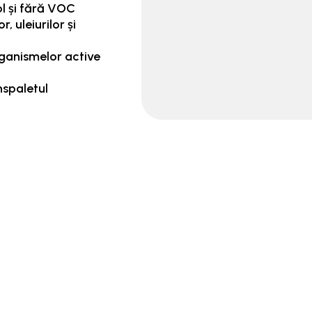
ol și fără VOC
, uleiurilor și
ganismelor active
nspaletul