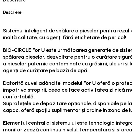
Descriere
Sistemul inteligent de spălare a pieselor pentru rezul
înaltă calitate, cu agenți fără etichetare de pericol!
BIO-CIRCLE For U este următoarea generație de siste
spălarea pieselor, dezvoltate pentru o curățare sigură
a pieselor puternic contaminate cu grăsimi, uleiuri și lu
agenți de curățare pe bază de apă.
Datorită cuvei adâncite, modelul For U oferă o prote
împotriva stropirii, ceea ce face activitatea zilnică m
confortabilă.
Suprafețele de depozitare opționale, disponibile pe lat
capac, oferă spațiu suplimentar și ordine în zona de l
Elementul central al sistemului este tehnologia integr
monitorizează continuu nivelul, temperatura și starea