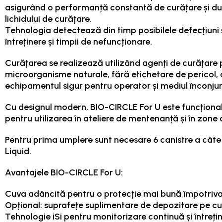
asigurând o performanță constantă de curățare și dur
lichidului de curățare.
Tehnologia detectează din timp posibilele defecțiuni 
întreținere și timpii de nefuncționare.
Curățarea se realizează utilizând agenți de curățare
microorganisme naturale, fără etichetare de pericol,
echipamentul sigur pentru operator și mediul înconjur
Cu designul modern, BIO-CIRCLE For U este funcțional ș
pentru utilizarea în ateliere de mentenanță și în zone 
Pentru prima umplere sunt necesare 6 canistre a câte 
Liquid.
Avantajele BIO-CIRCLE For U:
Cuva adâncită pentru o protecție mai bună împotriva 
Opțional: suprafețe suplimentare de depozitare pe c
Tehnologie iSi pentru monitorizare continuă și întreți