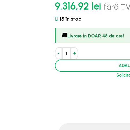
9.316,92
lei
fără T
15 în stoc
🚚
Livrare în DOAR 48 de ore!
-
+
ADAU
Solici