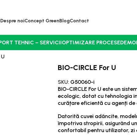
Despre noi
Concept Green
Blog
Contact
PORT TEHNIC – SERVICII
OPTIMIZARE PROCESE
DEMO
 U
BIO-CIRCLE For U
SKU:
G50060-i
BIO-CIRCLE For U este un sistem
ecologic, dotat cu tehnologia i
curățare eficientă cu agenți de 
Datorită cuvei adâncite, modelu
împotriva stropirii, asigurând u
confortabil pentru utilizator, zi 