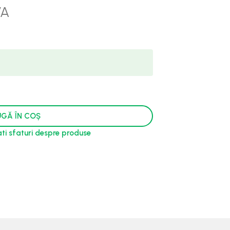
VA
GĂ ÎN COȘ
tati sfaturi despre produse