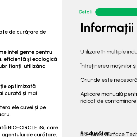
Detalii
Domeniu de utiliza
Informații
tate de curățare de
Utilizare în multiple indu
me inteligente pentru
, eficientă și ecologică
Întreținerea mașinilor și 
brifianți, utilizând
Oriunde este necesară 
cție optimizată
ai curată și mai
Aplicare manuală pentr
ridicat de contaminare
eralele cuvei și pe
ucru.
ată BIO-CIRCLE iSi, care
Producător:
Bio-Circle Surface T
 agentului de curățare,