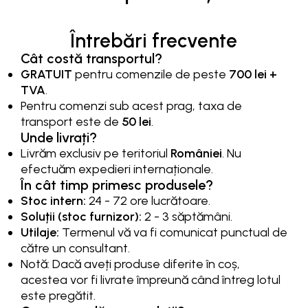
Întrebări frecvente
Cât costă transportul?
GRATUIT
pentru comenzile de peste
700 lei +
TVA
.
Pentru comenzi sub acest prag, taxa de
transport este de
50 lei
.
Unde livrați?
Livrăm exclusiv pe teritoriul
României
. Nu
efectuăm expedieri internaționale.
În cât timp primesc produsele?
Stoc intern:
24 - 72 ore lucrătoare.
Soluții (stoc furnizor):
2 - 3 săptămâni.
Utilaje:
Termenul vă va fi comunicat punctual de
către un consultant.
Notă: Dacă aveți produse diferite în coș,
acestea vor fi livrate împreună când întreg lotul
este pregătit.