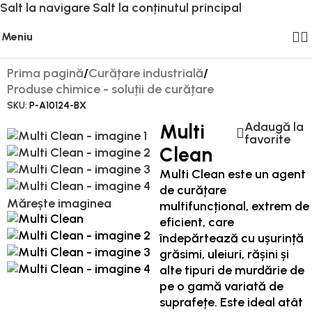
Salt la navigare
Salt la conținutul principal
Meniu
Prima pagină
/
Curățare industrială
/
Produse chimice - soluții de curățare
SKU:
P-A10124-BX
Adaugă la
Multi
favorite
Clean
Multi Clean este un agent
de curățare
Mărește imaginea
multifuncțional, extrem de
eficient, care
îndepărtează cu ușurință
grăsimi, uleiuri, rășini și
alte tipuri de murdărie de
pe o gamă variată de
suprafețe. Este ideal atât