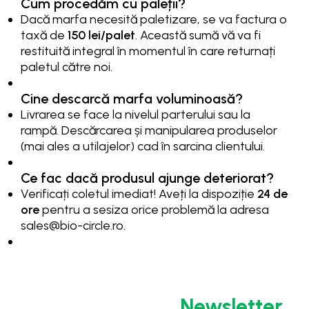
Cum procedăm cu paleții?
Dacă marfa necesită paletizare, se va factura o
taxă de
150 lei/palet
. Această sumă vă va fi
restituită integral în momentul în care returnați
paletul către noi.
Cine descarcă marfa voluminoasă?
Livrarea se face la nivelul parterului sau la
rampă. Descărcarea și manipularea produselor
(mai ales a utilajelor) cad în sarcina clientului.
Ce fac dacă produsul ajunge deteriorat?
Verificați coletul imediat! Aveți la dispoziție
24 de
ore
pentru a sesiza orice problemă la adresa
sales@bio-circle.ro
.
Abonează-te la
Newsletter