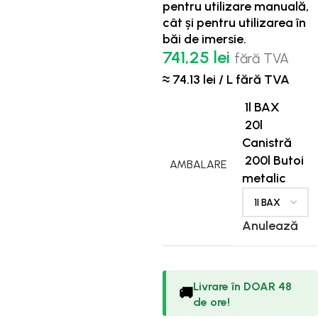
pentru utilizare manuală,
cât și pentru utilizarea în
băi de imersie.
741,25
lei
fără TVA
≈ 74.13 lei / L fără TVA
1l BAX
20l
Canistră
200l Butoi
AMBALARE
metalic
Anulează
Livrare în DOAR 48
🚚
de ore!