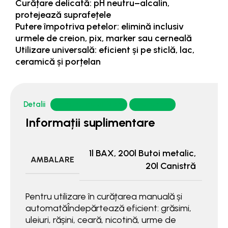
Curățare delicată: pH neutru–alcalin,
protejează suprafețele
Putere împotriva petelor: elimină inclusiv
urmele de creion, pix, marker sau cerneală
Utilizare universală: eficient și pe sticlă, lac,
ceramică și porțelan
Detalii
Domeniu de utilizare
Fise tehnice
Informații suplimentare
1l BAX
,
200l Butoi metalic
,
AMBALARE
20l Canistră
Pentru utilizare în curățarea manuală și
automatăÎndepărtează eficient: grăsimi,
uleiuri, rășini, ceară, nicotină, urme de