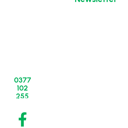
BIO-
Suport
Linkuri
0377
CIRCLE
tehnic
Utile
102
ROMÂNIA
-
Termeni și
servicii
255
condiții
Despre noi
sales@bio-
circle.ro
Service,
Politica de
Concept
mentenanță,
confidențialitate
revizii
Contact
Politica de
Piese,
cookies