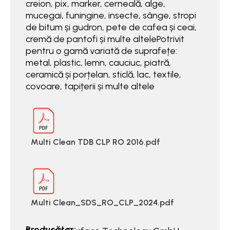
creion, pix, marker, cerneală, alge,
mucegai, funingine, insecte, sânge, stropi
de bitum și gudron, pete de cafea și ceai,
cremă de pantofi și multe altelePotrivit
pentru o gamă variată de suprafețe:
metal, plastic, lemn, cauciuc, piatră,
ceramică și porțelan, sticlă, lac, textile,
covoare, tapițerii și multe altele
Multi Clean TDB CLP RO 2016.pdf
Multi Clean_SDS_RO_CLP_2024.pdf
Producător: