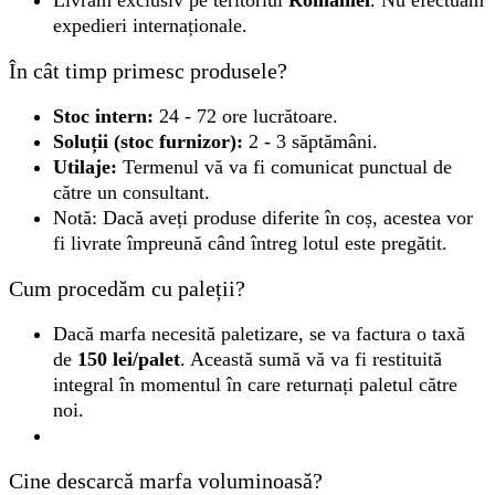
Livrăm exclusiv pe teritoriul
României
. Nu efectuăm
expedieri internaționale.
În cât timp primesc produsele?
Stoc intern:
24 - 72 ore lucrătoare.
Soluții (stoc furnizor):
2 - 3 săptămâni.
Utilaje:
Termenul vă va fi comunicat punctual de
către un consultant.
Notă: Dacă aveți produse diferite în coș, acestea vor
fi livrate împreună când întreg lotul este pregătit.
Cum procedăm cu paleții?
Dacă marfa necesită paletizare, se va factura o taxă
de
150 lei/palet
. Această sumă vă va fi restituită
integral în momentul în care returnați paletul către
noi.
Cine descarcă marfa voluminoasă?