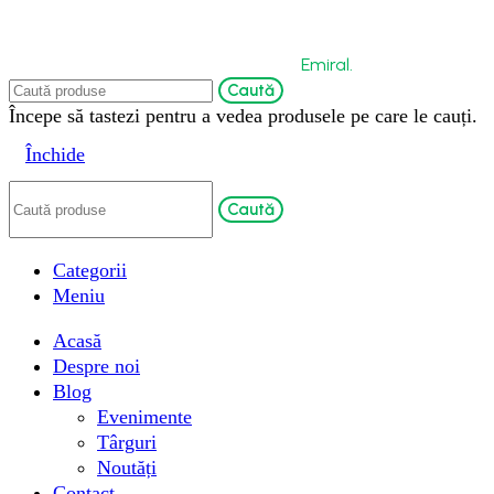
Copyright © 2026 by Bio-Circle Surface Technology
GmbH. Powered by
Emiral.
Caută
Începe să tastezi pentru a vedea produsele pe care le cauți.
Închide
Caută
Categorii
Meniu
Acasă
Despre noi
Blog
Evenimente
Târguri
Noutăți
Contact