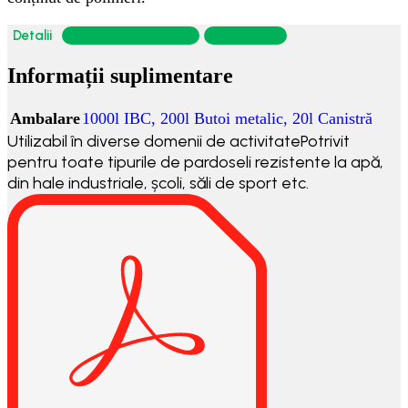
Detalii
Domeniu de utilizare
Fise tehnice
Informații suplimentare
Ambalare
1000l IBC
,
200l Butoi metalic
,
20l Canistră
Utilizabil în diverse domenii de activitatePotrivit
pentru toate tipurile de pardoseli rezistente la apă,
din hale industriale, școli, săli de sport etc.