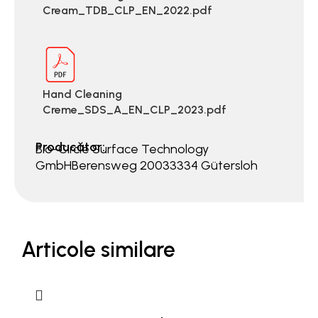
Cream_TDB_CLP_EN_2022.pdf
Hand Cleaning
Creme_SDS_A_EN_CLP_2023.pdf
Producător:
Bio-Circle Surface Technology
GmbHBerensweg 20033334 Gütersloh
Articole similare