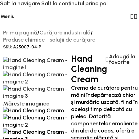
Salt la navigare
Salt la conținutul principal
Meniu
Prima pagină
/
Curățare industrială
/
Produse chimice - soluții de curățare
SKU:
A25007-04-P
Adaugă la
Hand
favorite
Cleaning
Cream
Crema de curățare pentru
mâini îndepărtează chiar
și murdăria uscată, fiind în
Mărește imaginea
același timp delicată cu
pielea. Datorită
componentelor emoliente
din ulei de cocos, oferă o
senzație plăcută și