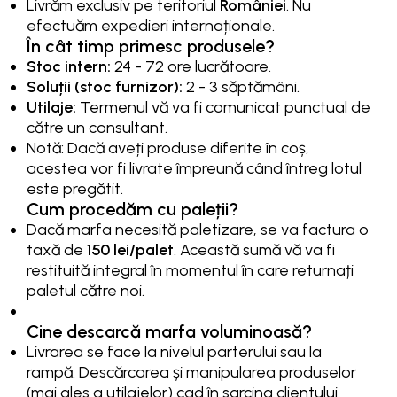
Livrăm exclusiv pe teritoriul
României
. Nu
efectuăm expedieri internaționale.
În cât timp primesc produsele?
Stoc intern:
24 - 72 ore lucrătoare.
Soluții (stoc furnizor):
2 - 3 săptămâni.
Utilaje:
Termenul vă va fi comunicat punctual de
către un consultant.
Notă: Dacă aveți produse diferite în coș,
acestea vor fi livrate împreună când întreg lotul
este pregătit.
Cum procedăm cu paleții?
Dacă marfa necesită paletizare, se va factura o
taxă de
150 lei/palet
. Această sumă vă va fi
restituită integral în momentul în care returnați
paletul către noi.
Cine descarcă marfa voluminoasă?
Livrarea se face la nivelul parterului sau la
rampă. Descărcarea și manipularea produselor
(mai ales a utilajelor) cad în sarcina clientului.