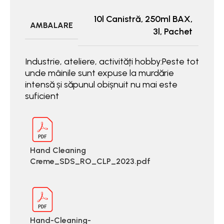
10l Canistră
,
250ml BAX
,
AMBALARE
3l
,
Pachet
Industrie, ateliere, activități hobby:Peste tot
unde mâinile sunt expuse la murdărie
intensă și săpunul obișnuit nu mai este
suficient
Hand Cleaning
Creme_SDS_RO_CLP_2023.pdf
Hand-Cleaning-