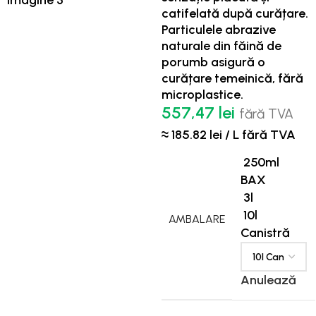
catifelată după curățare.
Particulele abrazive
naturale din făină de
porumb asigură o
curățare temeinică, fără
microplastice.
557,47
lei
fără TVA
≈ 185.82 lei / L fără TVA
250ml
BAX
3l
10l
AMBALARE
Canistră
Anulează