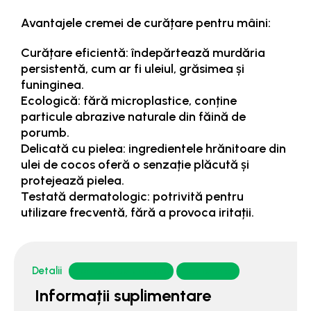
Avantajele cremei de curățare pentru mâini:
Curățare eficientă: îndepărtează murdăria
persistentă, cum ar fi uleiul, grăsimea și
funinginea.
Ecologică: fără microplastice, conține
particule abrazive naturale din făină de
porumb.
Delicată cu pielea: ingredientele hrănitoare din
ulei de cocos oferă o senzație plăcută și
protejează pielea.
Testată dermatologic: potrivită pentru
utilizare frecventă, fără a provoca iritații.
Detalii
Domeniu de utilizare
Fise tehnice
Informații suplimentare