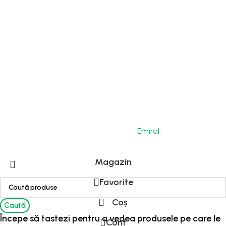
gratuit și
teste
interne
Optimizare
procese
Copyright © 2026 by Bio-Circle Surface Technology
GmbH. Powered by
Emiral.
Magazin
Favorite
Coș
Caută
Începe să tastezi pentru a vedea produsele pe care le
Cont