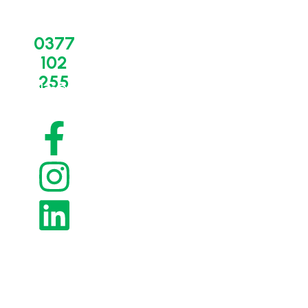
BIO-
Suport
Linkuri
0377
CIRCLE
tehnic
Utile
102
ROMÂNIA
-
Termeni și
servicii
255
condiții
Despre noi
sales@bio-
circle.ro
Service,
Politica de
Concept
mentenanță,
confidențialitate
revizii
Contact
Politica de
Piese,
cookies
componente,
Retur și
consumabile
anulare a
Servicii de
comenzii
curățare -
Livrare și
OnSite
recepția
Servicii de
comenzilor
curățare -
Modalități
OffSite
de plată
DEMO