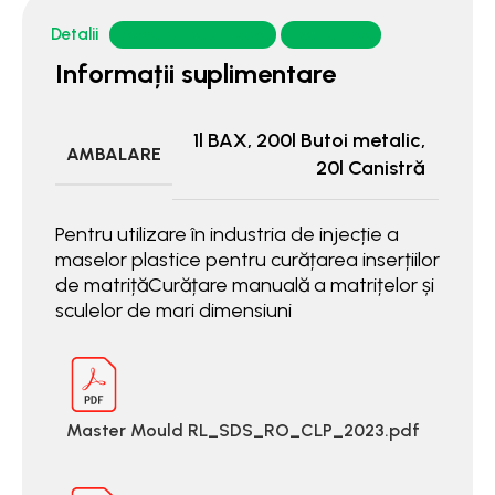
Detalii
Domeniu de utilizare
Fise tehnice
Informații suplimentare
1l BAX
,
200l Butoi metalic
,
AMBALARE
20l Canistră
Pentru utilizare în industria de injecție a
maselor plastice pentru curățarea inserțiilor
de matrițăCurățare manuală a matrițelor și
sculelor de mari dimensiuni
Master Mould RL_SDS_RO_CLP_2023.pdf