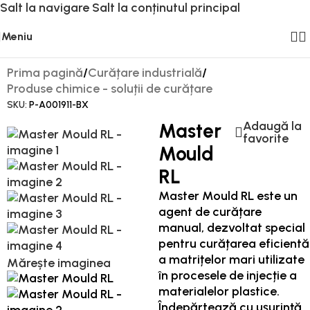
Salt la navigare
Salt la conținutul principal
Meniu
Prima pagină
/
Curățare industrială
/
Produse chimice - soluții de curățare
SKU:
P-A001911-BX
Adaugă la
Master
favorite
Mould
RL
Master Mould RL este un
agent de curățare
manual, dezvoltat special
pentru curățarea eficientă
a matrițelor mari utilizate
Mărește imaginea
în procesele de injecție a
materialelor plastice.
Îndepărtează cu ușurință