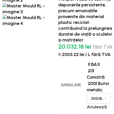
depunerile persistente,
precum emanațiile
provenite din material
plastic reciclat,
contribuind la prelungirea
duratei de viață a sculelor
și matrițelor.
20.032,18
lei
fără TVA
≈ 2003.22 lei / L fără TVA
1l BAX
20l
Canistră
200l Butoi
AMBALARE
metalic
Anulează