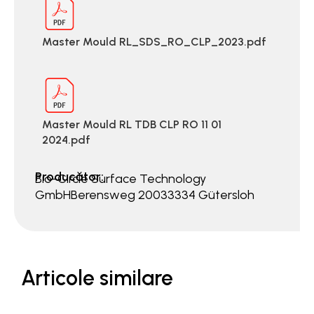
Master Mould RL_SDS_RO_CLP_2023.pdf
Master Mould RL TDB CLP RO 11 01
2024.pdf
Producător:
Bio-Circle Surface Technology
GmbHBerensweg 20033334 Gütersloh
Articole similare