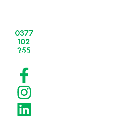
BIO-
Suport
Linkuri
0377
CIRCLE
tehnic
Utile
102
ROMÂNIA
-
Termeni și
servicii
255
condiții
Despre noi
sales@bio-
circle.ro
Service,
Politica de
Concept
mentenanță,
confidențialitate
revizii
Contact
Politica de
Piese,
cookies
componente,
Retur și
consumabile
anulare a
Servicii de
comenzii
curățare -
Livrare și
OnSite
recepția
Servicii de
comenzilor
curățare -