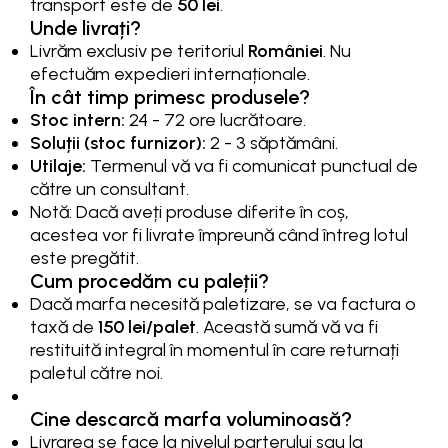
transport este de
50 lei
.
Unde livrați?
Livrăm exclusiv pe teritoriul
României
. Nu
efectuăm expedieri internaționale.
În cât timp primesc produsele?
Stoc intern:
24 - 72 ore lucrătoare.
Soluții (stoc furnizor):
2 - 3 săptămâni.
Utilaje:
Termenul vă va fi comunicat punctual de
către un consultant.
Notă: Dacă aveți produse diferite în coș,
acestea vor fi livrate împreună când întreg lotul
este pregătit.
Cum procedăm cu paleții?
Dacă marfa necesită paletizare, se va factura o
taxă de
150 lei/palet
. Această sumă vă va fi
restituită integral în momentul în care returnați
paletul către noi.
Cine descarcă marfa voluminoasă?
Livrarea se face la nivelul parterului sau la