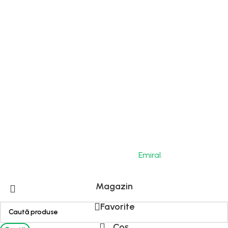
Modalități
OffSite
de plată
DEMO
gratuit și
teste
interne
Optimizare
procese
Copyright © 2026 by Bio-Circle Surface Technology
GmbH. Powered by
Emiral.
Magazin
Favorite
Coș