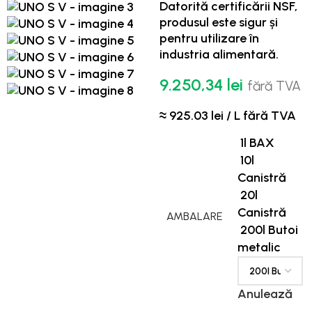
Datorită certificării NSF,
produsul este sigur și
pentru utilizare în
industria alimentară.
9.250,34
lei
fără TVA
≈ 925.03 lei / L fără TVA
1l BAX
10l
Canistră
20l
Canistră
AMBALARE
200l Butoi
metalic
Anulează