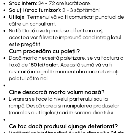
Stoc intern:
24 - 72 ore lucrătoare.
Soluții (stoc furnizor):
2 - 3 săptămâni.
Utilaje:
Termenul vă va fi comunicat punctual de
către un consultant.
Notă: Dacă aveți produse diferite în coș,
acestea vor fi livrate împreună când întreg lotul
este pregătit.
Cum procedăm cu paleții?
Dacă marfa necesită paletizare, se va factura o
taxă de
150 lei/palet
. Această sumă vă va fi
restituită integral în momentul în care returnați
paletul către noi.
Cine descarcă marfa voluminoasă?
Livrarea se face la nivelul parterului sau la
rampă. Descărcarea și manipularea produselor
(mai ales a utilajelor) cad în sarcina clientului.
Ce fac dacă produsul ajunge deteriorat?
Verificați coletul imediat! Aveți la dispoziție
24 de