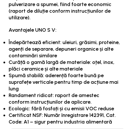
pulverizare a spumei, fiind foarte economic
(raport de diluție conform instrucțiunilor de
utilizare).
Avantajele UNO S V:
Îndepărtează eficient: uleiuri, grăsimi, proteine,
agenți de separare, depuneri organice și alte
contaminări similare
Curăță o gamă largă de materiale: oțel, inox,
plăci ceramice și alte materiale
Spumă stabilă: aderență foarte bună pe
suprafețe verticale pentru timp de acțiune mai
lung
Randament ridicat: raport de amestec
conform instrucțiunilor de aplicare.
Ecologic: fără fosfați și cu emisii VOC reduse
Certificat NSF: Număr înregistrare 142391, Cat.
Code: A1 – sigur pentru industria alimentară