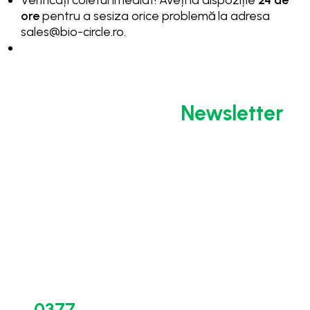
ore
pentru a sesiza orice problemă la adresa
sales@bio-circle.ro
.
Abonează-te la
Newsletter
BIO-
Suport
Linkuri
0377