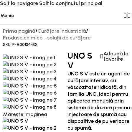
Salt la navigare
Salt la conținutul principal
Meniu
Prima pagină
/
Curățare industrială
/
Produse chimice - soluții de curățare
SKU:
P-A00134-BX
Adaugă la
UNO S
favorite
V
UNO S V este un agent de
curățare intensiv, cu
vâscozitate ridicată, din
familia UNO, ideal pentru
aplicarea manuală prin
sisteme de dozare precum
Mărește imaginea
injectoare de spumă sau
dispozitive de pulverizare
cu spumă.