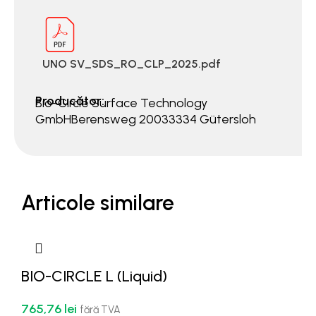
UNO SV_SDS_RO_CLP_2025.pdf
Producător:
Bio-Circle Surface Technology
GmbHBerensweg 20033334 Gütersloh
Articole similare
BIO-CIRCLE L (Liquid)
765,76
lei
fără TVA