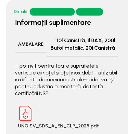
Detalii
Domeniu de utilizare
Fise tehnice
Informații suplimentare
10l Canistră
,
1l BAX
,
200l
AMBALARE
Butoi metalic
,
20l Canistră
– potrivit pentru toate suprafețele
verticale din oțel și oțel inoxidabil– utilizabil
în diferite domenii industriale– adecvat și
pentru industria alimentară, datorită
certificării NSF
UNO SV_SDS_A_EN_CLP_2025.pdf