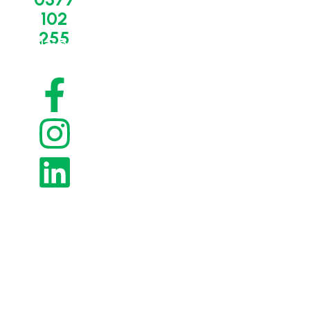
CIRCLE
tehnic
Utile
102
ROMÂNIA
-
Termeni și
servicii
255
condiții
Despre noi
sales@bio-
circle.ro
Service,
Politica de
Concept
mentenanță,
confidențialitate
revizii
Contact
Politica de
Piese,
cookies
componente,
Retur și
consumabile
anulare a
Servicii de
comenzii
curățare -
Livrare și
OnSite
recepția
Servicii de
comenzilor
curățare -
Modalități
OffSite
de plată
DEMO
gratuit și
teste
interne